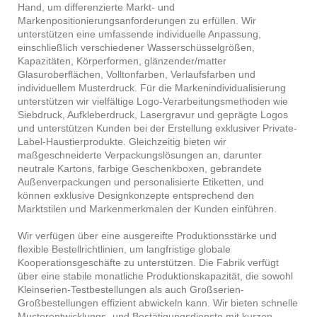
Hand, um differenzierte Markt- und
Markenpositionierungsanforderungen zu erfüllen. Wir
unterstützen eine umfassende individuelle Anpassung,
einschließlich verschiedener Wasserschüsselgrößen,
Kapazitäten, Körperformen, glänzender/matter
Glasuroberflächen, Volltonfarben, Verlaufsfarben und
individuellem Musterdruck. Für die Markenindividualisierung
unterstützen wir vielfältige Logo-Verarbeitungsmethoden wie
Siebdruck, Aufkleberdruck, Lasergravur und geprägte Logos
und unterstützen Kunden bei der Erstellung exklusiver Private-
Label-Haustierprodukte. Gleichzeitig bieten wir
maßgeschneiderte Verpackungslösungen an, darunter
neutrale Kartons, farbige Geschenkboxen, gebrandete
Außenverpackungen und personalisierte Etiketten, und
können exklusive Designkonzepte entsprechend den
Marktstilen und Markenmerkmalen der Kunden einführen.
Wir verfügen über eine ausgereifte Produktionsstärke und
flexible Bestellrichtlinien, um langfristige globale
Kooperationsgeschäfte zu unterstützen. Die Fabrik verfügt
über eine stabile monatliche Produktionskapazität, die sowohl
Kleinserien-Testbestellungen als auch Großserien-
Großbestellungen effizient abwickeln kann. Wir bieten schnelle
Musterentwicklungs- und Bestätigungsdienste mit kurzen