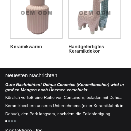
Keramikwaren
Handgefertigtes
Keramikdekor
Neuesten Nachrichten
Gute Nachrichten! Dehua Ceramics (Keramikbecher) wird in
Ch
großen Mengen nach Übersee verschickt
ten
De
Kürzlich verließ eine Reihe von Containern, beladen mit Dehua-
se
Keramikbechern unseres Unternehmens (einer Keramikfabrik in
fe
Dehua), den Park langsam, nachdem die Zollabfertigung
n
„E
abgeschlossen war ...
an
Kontaktiere Uns