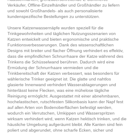
Verkäufer, Offline-Einzelhändler und Großhändler zu liefern
und sowohl Großhandels- als auch personalisierte
kundenspezifische Bestellungen zu unterstützen.
Unsere Katzenwassernäpfe wurden speziell für die
Trinkgewohnheiten und täglichen Nutzungsszenarien von
Katzen entwickelt und bieten ergonomische und praktische
Funktionsverbesserungen. Dank des wissenschaftlichen
Designs mit breiter und flacher Öffnung verhindert es effektiv,
dass die empfindlichen Schnurrhaare der Katze während des
Trinkens die Schüsselwand berühren. Dadurch wird eine
Ermüdung der Schnurrhaare vermieden und die
Trinkbereitschaft der Katzen verbessert, was besonders für
wählerische Trinker geeignet ist. Die glatte und nahtlos
glasierte Innenwand verhindert Wasserablagerungen und
hinterlässt keine Flecken, was eine mühelose tägliche
Reinigung ermöglicht. Ausgestattet mit einer abnehmbaren,
hochelastischen, rutschfesten Silikonbasis kann der Napf fest
auf allen Arten von Bodenoberflächen befestigt werden,
wodurch ein Verrutschen, Umkippen und Wasserspritzen
wirksam verhindert wird, wenn Katzen hektisch trinken, und die
häusliche Umgebung aufgeräumt bleibt. Alle Kanten sind fein
poliert und abgerundet, ohne scharfe Ecken, sicher und