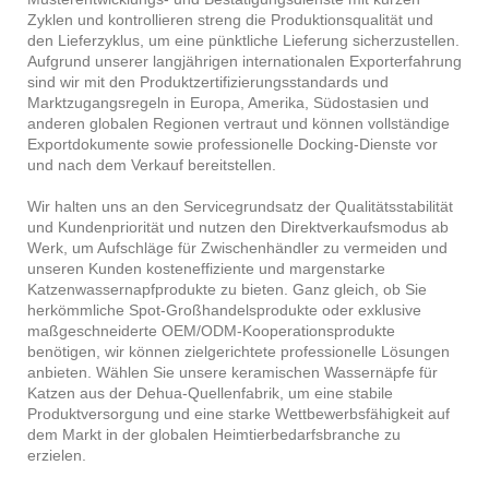
Zyklen und kontrollieren streng die Produktionsqualität und
den Lieferzyklus, um eine pünktliche Lieferung sicherzustellen.
Aufgrund unserer langjährigen internationalen Exporterfahrung
sind wir mit den Produktzertifizierungsstandards und
Marktzugangsregeln in Europa, Amerika, Südostasien und
anderen globalen Regionen vertraut und können vollständige
Exportdokumente sowie professionelle Docking-Dienste vor
und nach dem Verkauf bereitstellen.
Wir halten uns an den Servicegrundsatz der Qualitätsstabilität
und Kundenpriorität und nutzen den Direktverkaufsmodus ab
Werk, um Aufschläge für Zwischenhändler zu vermeiden und
unseren Kunden kosteneffiziente und margenstarke
Katzenwassernapfprodukte zu bieten. Ganz gleich, ob Sie
herkömmliche Spot-Großhandelsprodukte oder exklusive
maßgeschneiderte OEM/ODM-Kooperationsprodukte
benötigen, wir können zielgerichtete professionelle Lösungen
anbieten. Wählen Sie unsere keramischen Wassernäpfe für
Katzen aus der Dehua-Quellenfabrik, um eine stabile
Produktversorgung und eine starke Wettbewerbsfähigkeit auf
dem Markt in der globalen Heimtierbedarfsbranche zu
erzielen.