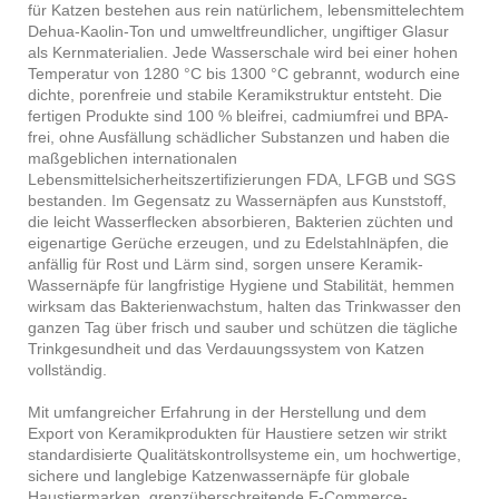
für Katzen bestehen aus rein natürlichem, lebensmittelechtem
Dehua-Kaolin-Ton und umweltfreundlicher, ungiftiger Glasur
als Kernmaterialien. Jede Wasserschale wird bei einer hohen
Temperatur von 1280 °C bis 1300 °C gebrannt, wodurch eine
dichte, porenfreie und stabile Keramikstruktur entsteht. Die
fertigen Produkte sind 100 % bleifrei, cadmiumfrei und BPA-
frei, ohne Ausfällung schädlicher Substanzen und haben die
maßgeblichen internationalen
Lebensmittelsicherheitszertifizierungen FDA, LFGB und SGS
bestanden. Im Gegensatz zu Wassernäpfen aus Kunststoff,
die leicht Wasserflecken absorbieren, Bakterien züchten und
eigenartige Gerüche erzeugen, und zu Edelstahlnäpfen, die
anfällig für Rost und Lärm sind, sorgen unsere Keramik-
Wassernäpfe für langfristige Hygiene und Stabilität, hemmen
wirksam das Bakterienwachstum, halten das Trinkwasser den
ganzen Tag über frisch und sauber und schützen die tägliche
Trinkgesundheit und das Verdauungssystem von Katzen
vollständig.
Mit umfangreicher Erfahrung in der Herstellung und dem
Export von Keramikprodukten für Haustiere setzen wir strikt
standardisierte Qualitätskontrollsysteme ein, um hochwertige,
sichere und langlebige Katzenwassernäpfe für globale
Haustiermarken, grenzüberschreitende E-Commerce-