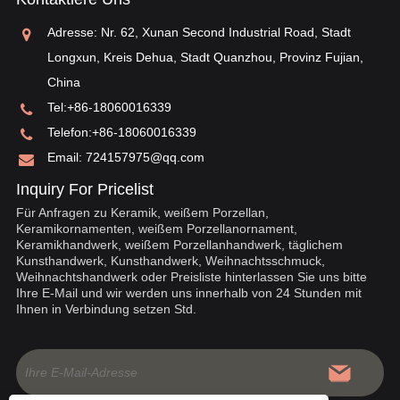
ei
ei
Adresse: Nr. 62, Xunan Second Industrial Road, Stadt
„o
Longxun, Kreis Dehua, Stadt Quanzhou, Provinz Fujian,
China
Tel:
+86-18060016339
Telefon:
+86-18060016339
Email:
724157975@qq.com
Inquiry For Pricelist
Für Anfragen zu Keramik, weißem Porzellan,
Keramikornamenten, weißem Porzellanornament,
Keramikhandwerk, weißem Porzellanhandwerk, täglichem
Kunsthandwerk, Kunsthandwerk, Weihnachtsschmuck,
Weihnachtshandwerk oder Preisliste hinterlassen Sie uns bitte
Ihre E-Mail und wir werden uns innerhalb von 24 Stunden mit
Ihnen in Verbindung setzen Std.