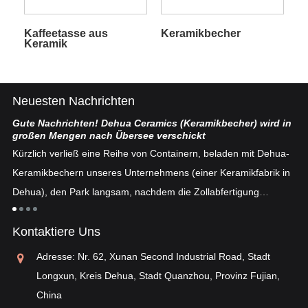
Kaffeetasse aus
Keramikbecher
Keramik
Neuesten Nachrichten
Gute Nachrichten! Dehua Ceramics (Keramikbecher) wird in
Ch
großen Mengen nach Übersee verschickt
ten
De
Kürzlich verließ eine Reihe von Containern, beladen mit Dehua-
se
Keramikbechern unseres Unternehmens (einer Keramikfabrik in
fe
Dehua), den Park langsam, nachdem die Zollabfertigung
n
„E
abgeschlossen war ...
an
Kontaktiere Uns
ei
ei
Adresse: Nr. 62, Xunan Second Industrial Road, Stadt
„o
Longxun, Kreis Dehua, Stadt Quanzhou, Provinz Fujian,
China