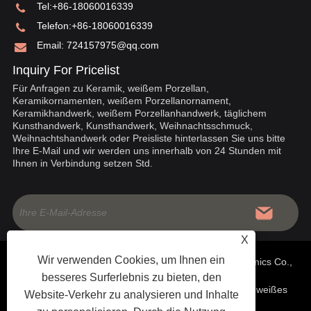
Tel:
+86-18060016339
Telefon:
+86-18060016339
Email:
724157975@qq.com
Inquiry For Pricelist
Für Anfragen zu Keramik, weißem Porzellan,
Keramikornamenten, weißem Porzellanornament,
Keramikhandwerk, weißem Porzellanhandwerk, täglichem
Kunsthandwerk, Kunsthandwerk, Weihnachtsschmuck,
Weihnachtshandwerk oder Preisliste hinterlassen Sie uns bitte
Ihre E-Mail und wir werden uns innerhalb von 24 Stunden mit
Ihnen in Verbindung setzen Std.
X
Wir verwenden Cookies, um Ihnen ein
Copyright © 2020 China Fujian Dehua Jinruixiang Ceramics Co.,
besseres Surferlebnis zu bieten, den
Ltd – Chinesische Keramik, weiße Porzellanornamente, weißes
Website-Verkehr zu analysieren und Inhalte