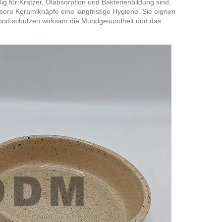
ig für Kratzer, Ölabsorption und Bakterienbildung sind,
sere Keramiknäpfe eine langfristige Hygiene. Sie eignen
en und schützen wirksam die Mundgesundheit und das