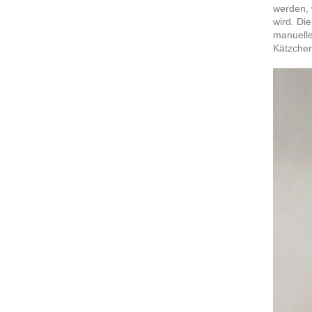
werden, 
wird. Di
manuelle
Kätzchen