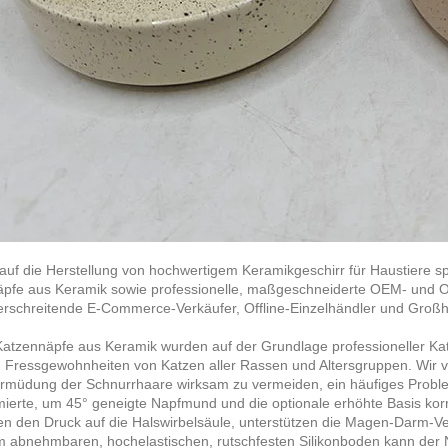
 auf die Herstellung von hochwertigem Keramikgeschirr für Haustiere s
pfe aus Keramik sowie professionelle, maßgeschneiderte OEM- und O
rschreitende E-Commerce-Verkäufer, Offline-Einzelhändler und Großhä
atzennäpfe aus Keramik wurden auf der Grundlage professioneller Ka
n Fressgewohnheiten von Katzen aller Rassen und Altersgruppen. Wir v
rmüdung der Schnurrhaare wirksam zu vermeiden, ein häufiges Problem
mierte, um 45° geneigte Napfmund und die optionale erhöhte Basis korri
en den Druck auf die Halswirbelsäule, unterstützen die Magen-Darm-V
m abnehmbaren, hochelastischen, rutschfesten Silikonboden kann der Na