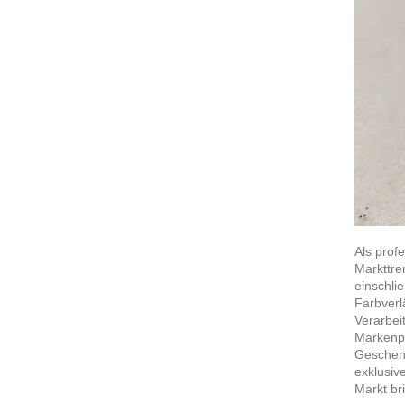
Als prof
Markttre
einschli
Farbverl
Verarbei
Markenpr
Geschenk
exklusiv
Markt br