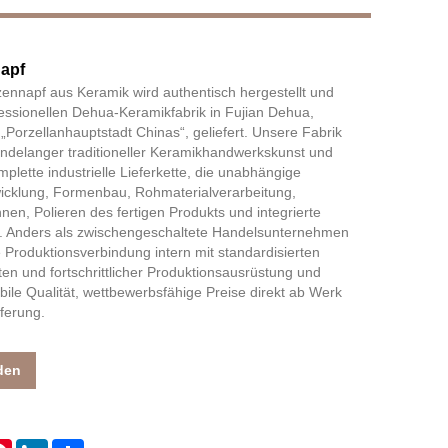
apf
Live
nnapf aus Keramik wird authentisch hergestellt und
fessionellen Dehua-Keramikfabrik in Fujian Dehua,
 „Porzellanhauptstadt Chinas“, geliefert. Unsere Fabrik
sendelanger traditioneller Keramikhandwerkskunst und
mplette industrielle Lieferkette, die unabhängige
icklung, Formenbau, Rohmaterialverarbeitung,
en, Polieren des fertigen Produkts und integrierte
. Anders als zwischengeschaltete Handelsunternehmen
de Produktionsverbindung intern mit standardisierten
en und fortschrittlicher Produktionsausrüstung und
bile Qualität, wettbewerbsfähige Preise direkt ab Werk
ferung.
den
atsApp
Pinterest
LinkedIn
Share