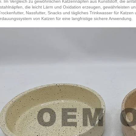
n. Im Vergleich zu gewöhnlichen Katzennäpfen aus Kunststoff, die anfäll
stahlnäpfen, die leicht Lärm und Oxidation erzeugen, gewährleisten un
 Trockenfutter, Nassfutter, Snacks und tägliches Trinkwasser für Katz
dauungssystem von Katzen für eine langfristige sichere Anwendung.