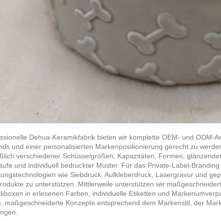
essionelle Dehua-Keramikfabrik bieten wir komplette OEM- und ODM-
nds und einer personalisierten Markenpositionierung gerecht zu werden
eßlich verschiedener Schüsselgrößen, Kapazitäten, Formen, glänzender
äufe und individuell bedruckter Muster. Für das Private-Label-Branding
tungstechnologien wie Siebdruck, Aufkleberdruck, Lasergravur und gep
odukte zu unterstützen. Mittlerweile unterstützen wir maßgeschneider
boxen in erlesenen Farben, individuelle Etiketten und Markenumverp
e, maßgeschneiderte Konzepte entsprechend dem Markenstil, der Mark
ingen.