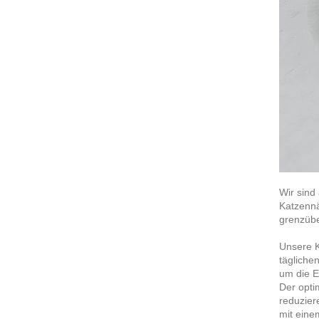
Wir sind
Katzennä
grenzübe
Unsere K
tägliche
um die E
Der opti
reduzier
mit eine