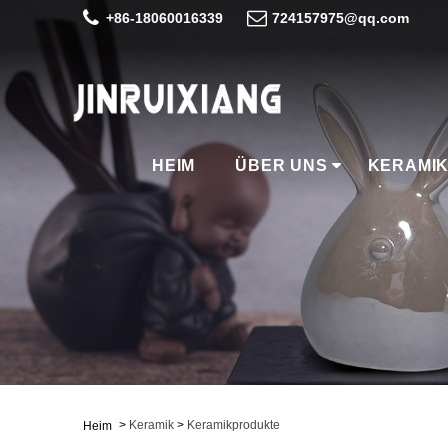
+86-18060016339
724157975@qq.com
HEIM
ÜBER UNS
KERAMI
>
Keramik
>
Keramikprodukte
Heim