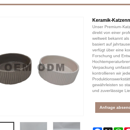
Keramik-Katzenn
Unser Premium-Katze
direkt von einer pro
weltweit bekannt als
basiert auf jahrtau
verfügt über eine ko
Forschung und Entw
Hochtemperaturbrenn
Verpackung umfasst
kontrollieren wir je
Produktionswerkstätt
gewährleisten so sta
und zuverlässige Lie
Anfrage absen
Facebook
X
Wh