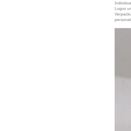
Individu
Logos un
Verpacku
personal