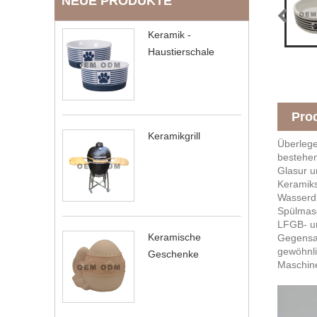
NEUE PRODUKTE
Keramik -
Haustierschale
Pro
Keramikgrill
Überlege
bestehen
Glasur u
Keramiks
Wasserdru
Spülmasc
LFGB- un
Keramische
Gegensat
gewöhnli
Geschenke
Maschine