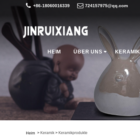
+86-18060016339
724157975@qq.com
HEIM
ÜBER UNS
KERAMI
>
Keramik
>
Keramikprodukte
Heim