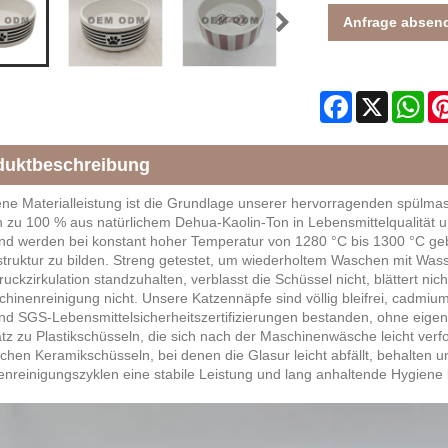
Anfrage absen
Facebook
X
Wh
duktbeschreibung
ne Materialleistung ist die Grundlage unserer hervorragenden spülma
 zu 100 % aus natürlichem Dehua-Kaolin-Ton in Lebensmittelqualität 
nd werden bei konstant hoher Temperatur von 1280 °C bis 1300 °C gebr
truktur zu bilden. Streng getestet, um wiederholtem Waschen mit Was
ckzirkulation standzuhalten, verblasst die Schüssel nicht, blättert nich
hinenreinigung nicht. Unsere Katzennäpfe sind völlig bleifrei, cadmi
d SGS-Lebensmittelsicherheitszertifizierungen bestanden, ohne eig
z zu Plastikschüsseln, die sich nach der Maschinenwäsche leicht ver
chen Keramikschüsseln, bei denen die Glasur leicht abfällt, behalten
nreinigungszyklen eine stabile Leistung und lang anhaltende Hygiene 