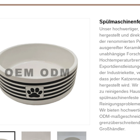
Spülmaschinenfe
Unser hochwertiger,
hergestellt und dire
der renommierten Po
ausgereifter Keramik
unabhängige Forsch
Hochtemperaturbren
Exportdienstleistung
der Industriekette, v
dass jeder Katzenna
hergestellt wird. Wir
zu reinigendes Haust
spülmaschinenfeste 
Reinigungsprobleme 
Wir bieten hochwer
ODM-maßgeschneider
grenzüberschreiten
Großhändler.