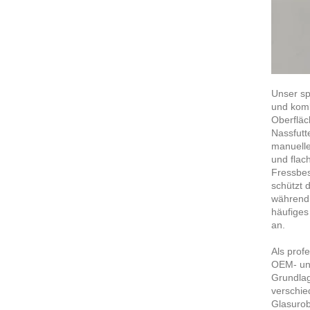
Unser sp
und komb
Oberfläc
Nassfutt
manuelle
und flac
Fressbes
schützt 
während 
häufiges
an.
Als prof
OEM- und
Grundlag
verschie
Glasurob