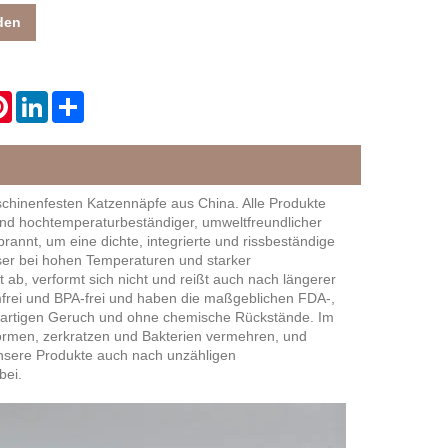
den
atsApp
Pinterest
LinkedIn
Share
schinenfesten Katzennäpfe aus China. Alle Produkte
und hochtemperaturbeständiger, umweltfreundlicher
annt, um eine dichte, integrierte und rissbeständige
ser bei hohen Temperaturen und starker
t ab, verformt sich nicht und reißt auch nach längerer
umfrei und BPA-frei und haben die maßgeblichen FDA-,
enartigen Geruch und ohne chemische Rückstände. Im
formen, zerkratzen und Bakterien vermehren, und
 unsere Produkte auch nach unzähligen
bei.