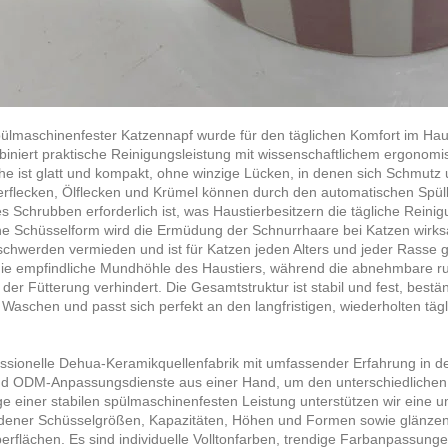
ülmaschinenfester Katzennapf wurde für den täglichen Komfort im Hau
iniert praktische Reinigungsleistung mit wissenschaftlichem ergonomisc
he ist glatt und kompakt, ohne winzige Lücken, in denen sich Schmutz
erflecken, Ölflecken und Krümel können durch den automatischen Spülkr
s Schrubben erforderlich ist, was Haustierbesitzern die tägliche Reinigu
he Schüsselform wird die Ermüdung der Schnurrhaare bei Katzen wirks
chwerden vermieden und ist für Katzen jeden Alters und jeder Rasse 
die empfindliche Mundhöhle des Haustiers, während die abnehmbare ru
der Fütterung verhindert. Die Gesamtstruktur ist stabil und fest, be
 Waschen und passt sich perfekt an den langfristigen, wiederholten t
essionelle Dehua-Keramikquellenfabrik mit umfassender Erfahrung in d
 ODM-Anpassungsdienste aus einer Hand, um den unterschiedlichen 
e einer stabilen spülmaschinenfesten Leistung unterstützen wir eine u
dener Schüsselgrößen, Kapazitäten, Höhen und Formen sowie glänzende
erflächen. Es sind individuelle Volltonfarben, trendige Farbanpassunge