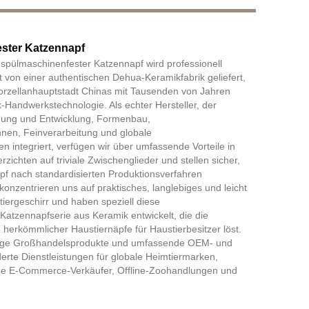
ster Katzennapf
Live
 spülmaschinenfester Katzennapf wird professionell
kt von einer authentischen Dehua-Keramikfabrik geliefert,
rzellanhauptstadt Chinas mit Tausenden von Jahren
-Handwerkstechnologie. Als echter Hersteller, der
ung und Entwicklung, Formenbau,
nen, Feinverarbeitung und globale
en integriert, verfügen wir über umfassende Vorteile in
erzichten auf triviale Zwischenglieder und stellen sicher,
pf nach standardisierten Produktionsverfahren
 konzentrieren uns auf praktisches, langlebiges und leicht
iergeschirr und haben speziell diese
Katzennapfserie aus Keramik entwickelt, die die
herkömmlicher Haustiernäpfe für Haustierbesitzer löst.
tige Großhandelsprodukte und umfassende OEM- und
te Dienstleistungen für globale Heimtiermarken,
de E-Commerce-Verkäufer, Offline-Zoohandlungen und