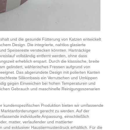
shalt und die gesunde Fütterung von Katzen entwickelt
hem Design. Die integrierte, nahtlos glasierte
 und Speisereste verstecken könnten. Hartnäckige
eislauf vollständig entfernt werden, ohne dass
ngszeit erheblich erspart. Durch die klassische, breite
am gelindert, wählerisches Fressen aufgrund von
geeignet. Das abgerundete Design mit polierten Kanten
tschfeste Silikonbasis ein Verrutschen und Umkippen
ständig gegen Einweichen bei hohen Temperaturen und
äglichen Gebrauch und maschinelle Reinigungsszenarien
er kundenspezifischen Produktion bieten wir umfassende
Marktanforderungen gerecht zu werden. Auf der
mfassende individuelle Anpassung, einschließlich
r, matter, verlaufender und mattierter
n und exklusiver Haustiermusterdruck erhältlich. Für die