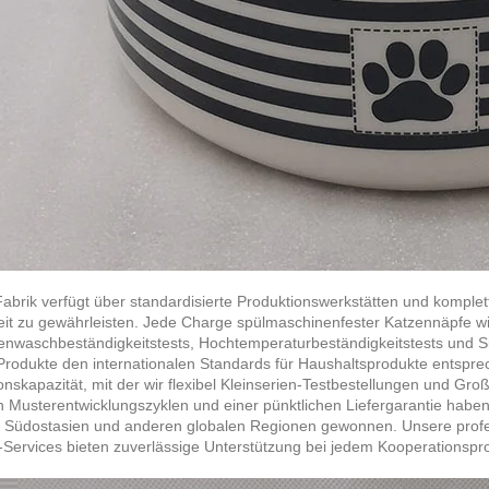
abrik verfügt über standardisierte Produktionswerkstätten und komplett
eit zu gewährleisten. Jede Charge spülmaschinenfester Katzennäpfe w
nwaschbeständigkeitstests, Hochtemperaturbeständigkeitstests und Sic
 Produkte den internationalen Standards für Haushaltsprodukte entspre
onskapazität, mit der wir flexibel Kleinserien-Testbestellungen und G
n Musterentwicklungszyklen und einer pünktlichen Liefergarantie haben
 Südostasien und anderen globalen Regionen gewonnen. Unsere profes
-Services bieten zuverlässige Unterstützung bei jedem Kooperationspro