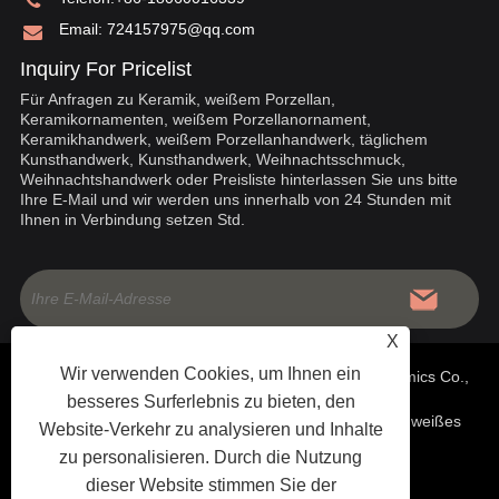
Email:
724157975@qq.com
Inquiry For Pricelist
Für Anfragen zu Keramik, weißem Porzellan,
Keramikornamenten, weißem Porzellanornament,
Keramikhandwerk, weißem Porzellanhandwerk, täglichem
Kunsthandwerk, Kunsthandwerk, Weihnachtsschmuck,
Weihnachtshandwerk oder Preisliste hinterlassen Sie uns bitte
Ihre E-Mail und wir werden uns innerhalb von 24 Stunden mit
Ihnen in Verbindung setzen Std.
X
Wir verwenden Cookies, um Ihnen ein
Copyright © 2020 China Fujian Dehua Jinruixiang Ceramics Co.,
besseres Surferlebnis zu bieten, den
Ltd – Chinesische Keramik, weiße Porzellanornamente, weißes
Website-Verkehr zu analysieren und Inhalte
zu personalisieren. Durch die Nutzung
Porzellanhandwerk – Alle Rechte vorbehalten
dieser Website stimmen Sie der