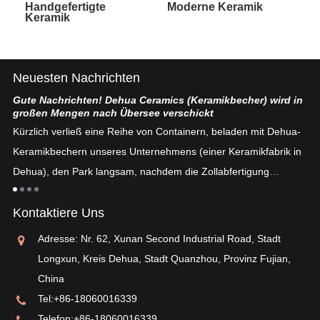
Handgefertigte
Moderne Keramik
Keramik
Neuesten Nachrichten
Gute Nachrichten! Dehua Ceramics (Keramikbecher) wird in
Ch
großen Mengen nach Übersee verschickt
ten
De
Kürzlich verließ eine Reihe von Containern, beladen mit Dehua-
se
Keramikbechern unseres Unternehmens (einer Keramikfabrik in
fe
Dehua), den Park langsam, nachdem die Zollabfertigung
n
„E
abgeschlossen war ...
an
Kontaktiere Uns
ei
ei
Adresse: Nr. 62, Xunan Second Industrial Road, Stadt
„o
Longxun, Kreis Dehua, Stadt Quanzhou, Provinz Fujian,
China
Tel:
+86-18060016339
Telefon:
+86-18060016339