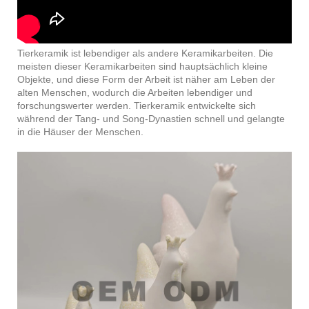
Tierkeramik ist lebendiger als andere Keramikarbeiten. Die
meisten dieser Keramikarbeiten sind hauptsächlich kleine
Objekte, und diese Form der Arbeit ist näher am Leben der
alten Menschen, wodurch die Arbeiten lebendiger und
forschungswerter werden. Tierkeramik entwickelte sich
während der Tang- und Song-Dynastien schnell und gelangte
in die Häuser der Menschen.