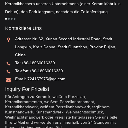
Keramikbechern unseres Unternehmens (einer Keramikfabrik in
fe
Dehua), den Park langsam, nachdem die Zollabfertigung
n
„E
abgeschlossen war ...
an
Kontaktiere Uns
ei
ei
Adresse: Nr. 62, Xunan Second Industrial Road, Stadt
„o
Longxun, Kreis Dehua, Stadt Quanzhou, Provinz Fujian,
China
Tel:
+86-18060016339
Telefon:
+86-18060016339
Email:
724157975@qq.com
Inquiry For Pricelist
Für Anfragen zu Keramik, weißem Porzellan,
Keramikornamenten, weißem Porzellanornament,
Keramikhandwerk, weißem Porzellanhandwerk, täglichem
Kunsthandwerk, Kunsthandwerk, Weihnachtsschmuck,
Weihnachtshandwerk oder Preisliste hinterlassen Sie uns bitte
Ihre E-Mail und wir werden uns innerhalb von 24 Stunden mit
Ihnen in Verbindung setzen Std.