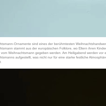
htsmann-Ornamente sind eines der berühmtesten Weihnachtshandwerk
tsmann stammt aus der europäischen Folklore, wo Eltern ihren Kinder
, vom Weihnachtsmann gegeben werden. Am Heiligabend werden vor ei
tsmanns aufgestellt, was nicht nur für eine starke festliche Atmosphä
t.