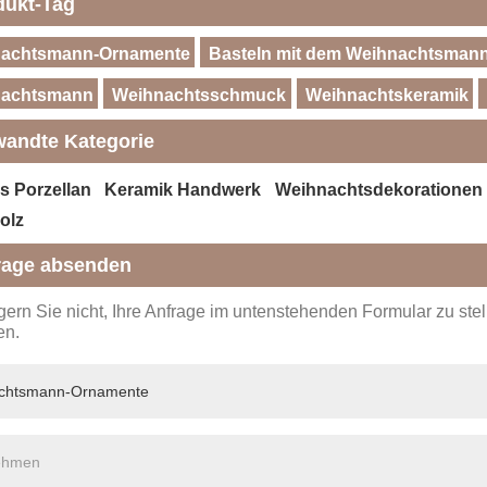
dukt-Tag
achtsmann-Ornamente
Basteln mit dem Weihnachtsman
nachtsmann
Weihnachtsschmuck
Weihnachtskeramik
wandte Kategorie
s Porzellan
Keramik Handwerk
Weihnachtsdekorationen
olz
rage absenden
ögern Sie nicht, Ihre Anfrage im untenstehenden Formular zu st
en.