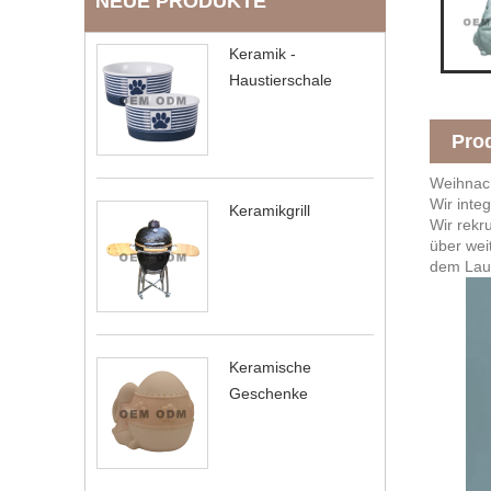
NEUE PRODUKTE
Keramik -
Haustierschale
Pro
Weihnac
Wir inte
Keramikgrill
Wir rekr
über wei
dem Lauf
Keramische
Geschenke