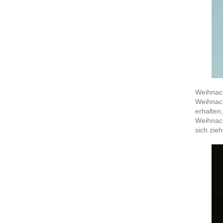
Weihnac
Weihnach
erhalten
Weihnach
sich zieh