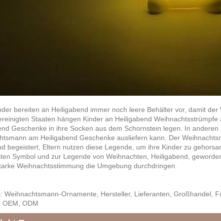
nder bereiten an Heiligabend immer noch leere Behälter vor, damit 
ereinigten Staaten hängen Kinder an Heiligabend Weihnachtsstrümpfe
end Geschenke in ihre Socken aus dem Schornstein legen. In anderen L
tsmann am Heiligabend Geschenke ausliefern kann. Der Weihnachtsma
ind begeistert, Eltern nutzen diese Legende, um ihre Kinder zu geho
sten Symbol und zur Legende von Weihnachten, Heiligabend, geworden
starke Weihnachtsstimmung die Umgebung durchdringen.
: Weihnachtsmann-Ornamente, Hersteller, Lieferanten, Großhandel, Fabrik
, OEM, ODM