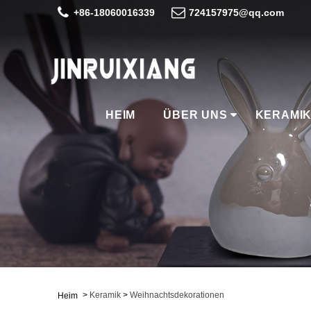
+86-18060016339
724157975@qq.com
HEIM
ÜBER UNS
KERAMI
>
Keramik
>
Weihnachtsdekorationen
Heim