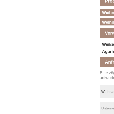
Pro
Weihn
Weih
Ver
Weiße
Agarh
Anf
Bitte z
antwort