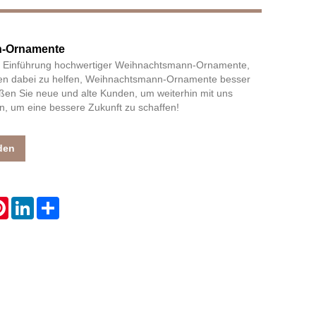
-Ornamente
Live
ie Einführung hochwertiger Weihnachtsmann-Ornamente,
nen dabei zu helfen, Weihnachtsmann-Ornamente besser
ßen Sie neue und alte Kunden, um weiterhin mit uns
, um eine bessere Zukunft zu schaffen!
den
atsApp
Pinterest
LinkedIn
Share