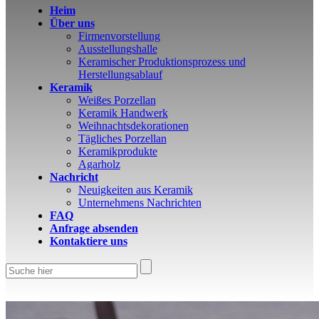
Heim
Über uns
Firmenvorstellung
Ausstellungshalle
Keramischer Produktionsprozess und
Herstellungsablauf
Live
Keramik
Weißes Porzellan
Keramik Handwerk
Weihnachtsdekorationen
Tägliches Porzellan
Keramikprodukte
Agarholz
Nachricht
Neuigkeiten aus Keramik
Unternehmens Nachrichten
FAQ
Anfrage absenden
Kontaktiere uns