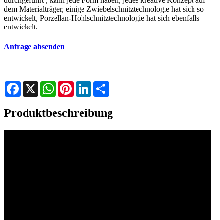
durchgeführt , kann jede Form haben, jedes kreative Konzept auf
dem Materialträger, einige Zwiebelschnitztechnologie hat sich so
entwickelt, Porzellan-Hohlschnitztechnologie hat sich ebenfalls
entwickelt.
Anfrage absenden
Facebook
X
WhatsApp
Pinterest
LinkedIn
Share
Produktbeschreibung