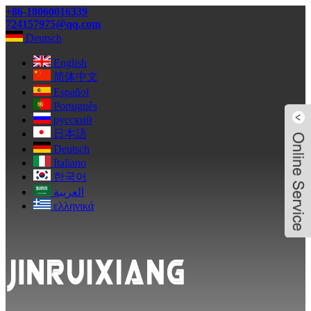
+86-18060016339
724157975@qq.com
Deutsch
English
简体中文
Español
Português
русский
日本語
Deutsch
Italiano
한국어
العربية
ελληνικά