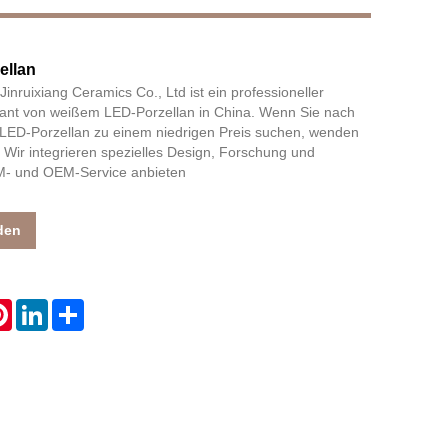
ellan
Live
inruixiang Ceramics Co., Ltd ist ein professioneller
erant von weißem LED-Porzellan in China. Wenn Sie nach
LED-Porzellan zu einem niedrigen Preis suchen, wenden
s! Wir integrieren spezielles Design, Forschung und
DM- und OEM-Service anbieten
den
atsApp
Pinterest
LinkedIn
Share