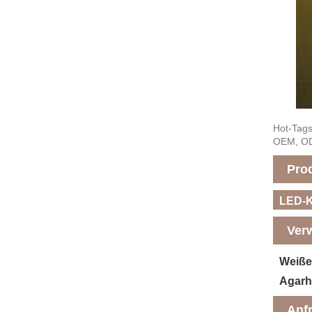
Hot-Tags
OEM, O
Pro
LED-K
Ver
Weiße
Agarh
Anf