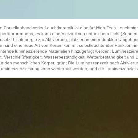
e Porzellanhandwerks-Leuchtkeramik ist eine Art High-Tech-Leuchtpigme
eraturbrennens, es kann eine Vielzahl von natürlichem Licht (Sonnenli
gesetzt Lichtenergie zur Aktivierung, platziert in einer dunklen Umgebu
n sind eine neue Art von Keramiken mit selbstleuchtender Funktion, i
htende lumineszierende Materialien hinzugefügt werden. Lumineszie
it, Verschleißfestigkeit, Wasserbeständigkeit, Wetterbeständigkeit und
 für den menschlichen Körper, grün; Die Lumineszenzzeit nach Aktivie
Lumineszenzleistung kann wiederholt werden, und die Lumineszenzleis