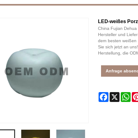
LED-weißes Porz
China Fujian Dehua J
Hersteller und Lief
dem besten weißen 
Sie sich jetzt an un
Herstellung, die O
Anfrage absen
Facebook
X
Wh