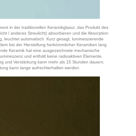
nt in der traditionellen Keramikglasur, das Produkt des
cht / anderes Streulicht) absorbieren und die Absorption
ng, leuchtet automatisch. Kurz gesagt, lumineszierende
ndem bei der Herstellung herkömmlicher Keramiken lang
rende Keramik hat eine ausgezeichnete mechanische
 Lumineszenz und enthält keine radioaktiven Elemente,
rung und Verstärkung kann mehr als 15 Stunden dauern,
tung kann lange aufrechterhalten werden.