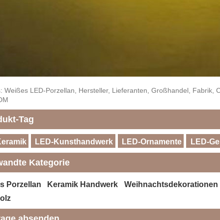
: Weißes LED-Porzellan, Hersteller, Lieferanten, Großhandel, Fabrik, Chi
DM
dukt-Tag
eramik
LED-Kunsthandwerk
LED-Ornamente
LED-Ge
wandte Kategorie
s Porzellan
Keramik Handwerk
Weihnachtsdekorationen
olz
rage absenden