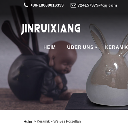
+86-18060016339
724157975@qq.com
HEIM
ÜBER UNS
KERAMI
>
Keramik
>
Weißes Porzellan
Heim