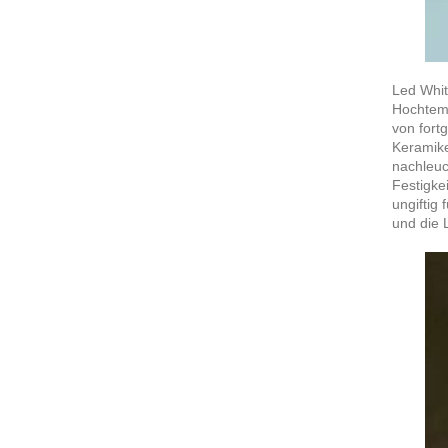
Led Whit
Hochtemp
von fort
Keramike
nachleuc
Festigke
ungiftig
und die 