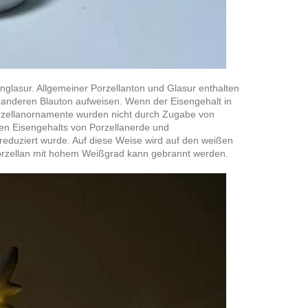
nglasur. Allgemeiner Porzellanton und Glasur enthalten
anderen Blauton aufweisen. Wenn der Eisengehalt in
Porzellanornamente wurden nicht durch Zugabe von
ren Eisengehalts von Porzellanerde und
reduziert wurde. Auf diese Weise wird auf den weißen
Porzellan mit hohem Weißgrad kann gebrannt werden.