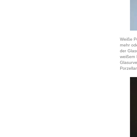
Weiße Po
mehr ode
der Glas
weißem F
Glasurve
Porzella