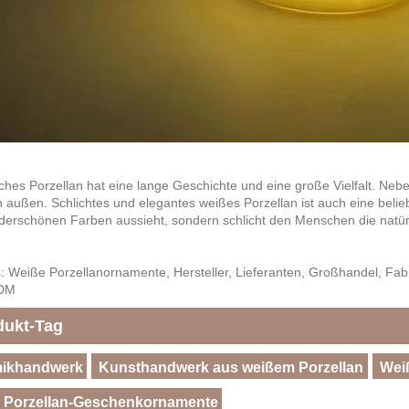
ches Porzellan hat eine lange Geschichte und eine große Vielfalt. N
n außen. Schlichtes und elegantes weißes Porzellan ist auch eine beli
erschönen Farben aussieht, sondern schlicht den Menschen die natürl
: Weiße Porzellanornamente, Hersteller, Lieferanten, Großhandel, Fabrik,
DM
dukt-Tag
ikhandwerk
Kunsthandwerk aus weißem Porzellan
Wei
 Porzellan-Geschenkornamente