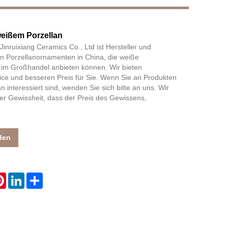
eißem Porzellan
Live
inruixiang Ceramics Co., Ltd ist Hersteller und
en Porzellanornamenten in China, die weiße
im Großhandel anbieten können. Wir bieten
vice und besseren Preis für Sie. Wenn Sie an Produkten
 interessiert sind, wenden Sie sich bitte an uns. Wir
der Gewissheit, dass der Preis des Gewissens,
den
atsApp
Pinterest
LinkedIn
Share