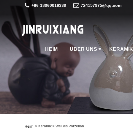
+86-18060016339
724157975@qq.com
HEIM
ÜBER UNS
KERAMI
>
Keramik
>
Weißes Porzellan
Heim