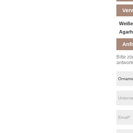
Ver
Weiße
Agarh
Anf
Bitte z
antwort