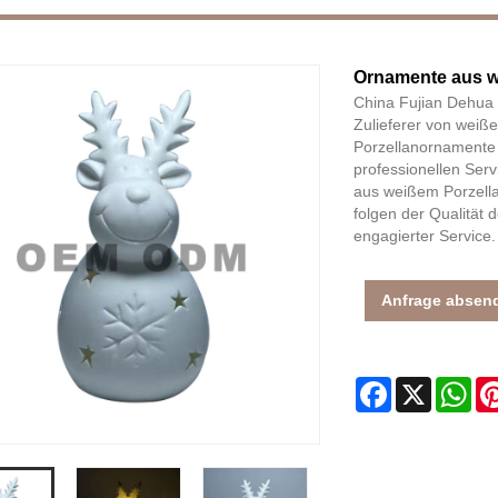
Ornamente aus w
China Fujian Dehua J
Zulieferer von weiß
Porzellanornamente 
professionellen Ser
aus weißem Porzellan
folgen der Qualität 
engagierter Service.
Anfrage absen
Facebook
X
Wh