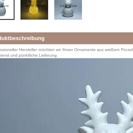
duktbeschreibung
essioneller Hersteller möchten wir Ihnen Ornamente aus weißem Porzel
enst und pünktliche Lieferung.