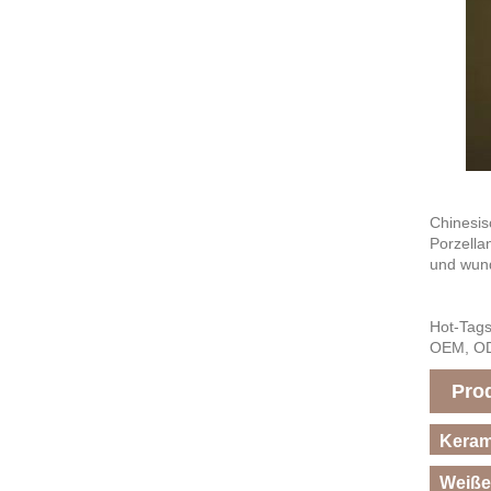
Chinesis
Porzella
und wund
Hot-Tags
OEM, O
Pro
Keram
Weiße