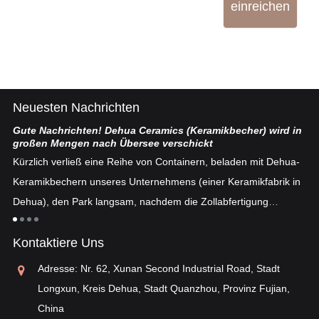
einreichen
Neuesten Nachrichten
Gute Nachrichten! Dehua Ceramics (Keramikbecher) wird in
Ch
großen Mengen nach Übersee verschickt
ten
De
Kürzlich verließ eine Reihe von Containern, beladen mit Dehua-
se
Keramikbechern unseres Unternehmens (einer Keramikfabrik in
fe
Dehua), den Park langsam, nachdem die Zollabfertigung
n
„E
abgeschlossen war ...
an
Kontaktiere Uns
ei
ei
Adresse: Nr. 62, Xunan Second Industrial Road, Stadt
„o
Longxun, Kreis Dehua, Stadt Quanzhou, Provinz Fujian,
China