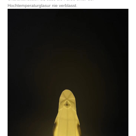
Hochtemperaturglasur nie verblasst.