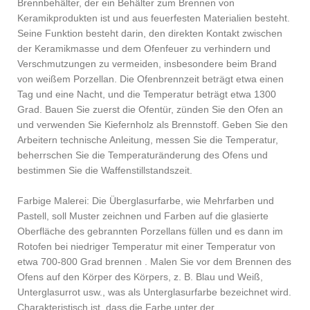
Brennbehälter, der ein Behälter zum Brennen von
Keramikprodukten ist und aus feuerfesten Materialien besteht.
Seine Funktion besteht darin, den direkten Kontakt zwischen
der Keramikmasse und dem Ofenfeuer zu verhindern und
Verschmutzungen zu vermeiden, insbesondere beim Brand
von weißem Porzellan. Die Ofenbrennzeit beträgt etwa einen
Tag und eine Nacht, und die Temperatur beträgt etwa 1300
Grad. Bauen Sie zuerst die Ofentür, zünden Sie den Ofen an
und verwenden Sie Kiefernholz als Brennstoff. Geben Sie den
Arbeitern technische Anleitung, messen Sie die Temperatur,
beherrschen Sie die Temperaturänderung des Ofens und
bestimmen Sie die Waffenstillstandszeit.
Farbige Malerei: Die Überglasurfarbe, wie Mehrfarben und
Pastell, soll Muster zeichnen und Farben auf die glasierte
Oberfläche des gebrannten Porzellans füllen und es dann im
Rotofen bei niedriger Temperatur mit einer Temperatur von
etwa 700-800 Grad brennen . Malen Sie vor dem Brennen des
Ofens auf den Körper des Körpers, z. B. Blau und Weiß,
Unterglasurrot usw., was als Unterglasurfarbe bezeichnet wird.
Charakteristisch ist, dass die Farbe unter der