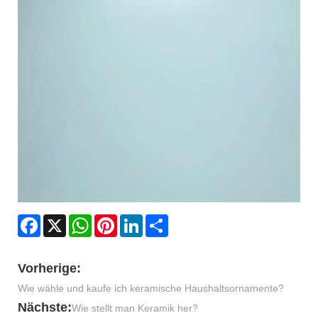
Facebook
X
WhatsApp
Pinterest
LinkedIn
Share
Vorherige:
Wie wähle und kaufe ich keramische Haushaltsornamente?
Nächste:
Wie stellt man Keramik her?