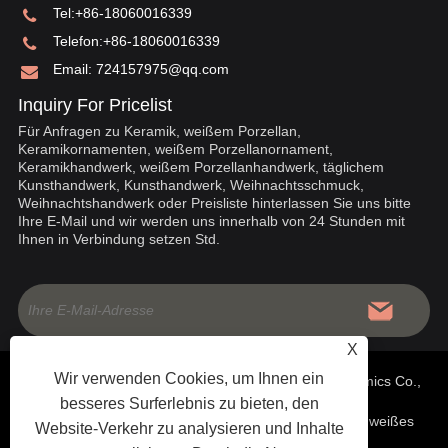
Tel:
+86-18060016339
Telefon:
+86-18060016339
Email:
724157975@qq.com
Inquiry For Pricelist
Für Anfragen zu Keramik, weißem Porzellan,
Keramikornamenten, weißem Porzellanornament,
Keramikhandwerk, weißem Porzellanhandwerk, täglichem
Kunsthandwerk, Kunsthandwerk, Weihnachtsschmuck,
Weihnachtshandwerk oder Preisliste hinterlassen Sie uns bitte
Ihre E-Mail und wir werden uns innerhalb von 24 Stunden mit
Ihnen in Verbindung setzen Std.
X
Wir verwenden Cookies, um Ihnen ein
Copyright © 2020 China Fujian Dehua Jinruixiang Ceramics Co.,
besseres Surferlebnis zu bieten, den
Ltd – Chinesische Keramik, weiße Porzellanornamente, weißes
Website-Verkehr zu analysieren und Inhalte