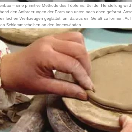
fenbau – eine primitive Methode des Töpferns. Bei der Herstellung wird
hend den Anforderungen der Form von unten nach oben geformt. Ansc
 einfachen Werkzeugen geglättet, um daraus ein Gefäß zu formen. Auf d
von Schlammscheiben an den Innenwänden.