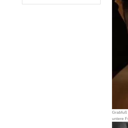
Grabfuß 
untere F