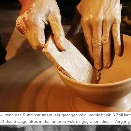
– wenn das Rundinstrument leer gezogen wird, verbleibt ein 3 Zoll la
uß des Grabgefäßes in den unteren Fuß eingegraben; dieser Vorgang 