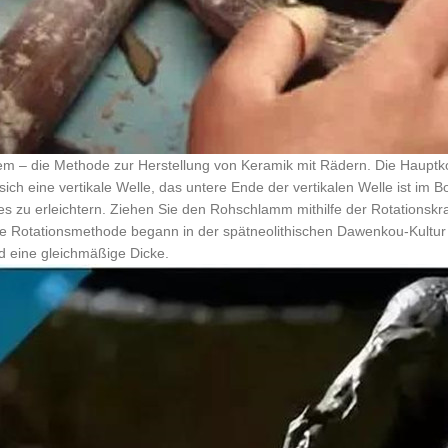
m – die Methode zur Herstellung von Keramik mit Rädern. Die Hauptk
 sich eine vertikale Welle, das untere Ende der vertikalen Welle ist i
s zu erleichtern. Ziehen Sie den Rohschlamm mithilfe der Rotationskr
e Rotationsmethode begann in der spätneolithischen Dawenkou-Kultur u
 eine gleichmäßige Dicke.