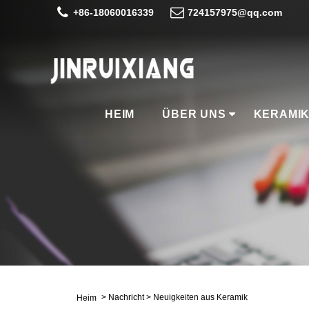
+86-18060016339
724157975@qq.com
HEIM
ÜBER UNS
KERAMI
>
Nachricht
>
Neuigkeiten aus Keramik
Heim