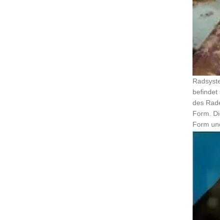
Radsyste
befindet
des Rade
Form. Di
Form und