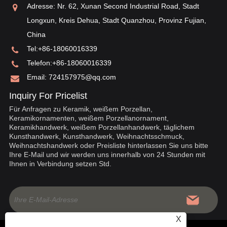
ei
Adresse: Nr. 62, Xunan Second Industrial Road, Stadt
„o
Longxun, Kreis Dehua, Stadt Quanzhou, Provinz Fujian,
China
Tel:
+86-18060016339
Telefon:
+86-18060016339
Email:
724157975@qq.com
Inquiry For Pricelist
Für Anfragen zu Keramik, weißem Porzellan,
Keramikornamenten, weißem Porzellanornament,
Keramikhandwerk, weißem Porzellanhandwerk, täglichem
Kunsthandwerk, Kunsthandwerk, Weihnachtsschmuck,
Weihnachtshandwerk oder Preisliste hinterlassen Sie uns bitte
Ihre E-Mail und wir werden uns innerhalb von 24 Stunden mit
Ihnen in Verbindung setzen Std.
X