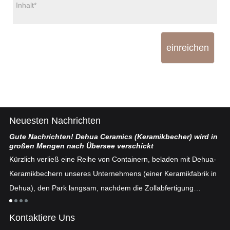
einreichen
Neuesten Nachrichten
Gute Nachrichten! Dehua Ceramics (Keramikbecher) wird in
Ch
großen Mengen nach Übersee verschickt
ten
De
Kürzlich verließ eine Reihe von Containern, beladen mit Dehua-
se
Keramikbechern unseres Unternehmens (einer Keramikfabrik in
fe
Dehua), den Park langsam, nachdem die Zollabfertigung
n
„E
abgeschlossen war ...
an
Kontaktiere Uns
ei