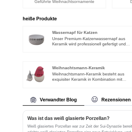
Geführte Weihnachtsornamente
heiße Produkte
Wassernapf für Katzen
Unser Premium-Katzenwassernapf aus
Keramik wird professionell gefertigt und
direkt von einer zuverlässigen Dehua-
Originalkeramikfabrik in Fujian Dehua, der
renommierten „chinesischen
Porzellanhauptstadt“ mit tausend Jahren
Weihnachtsmann-Keramik
professioneller Keramikhandwerkskunst,
Weihnachtsmann-Keramik besteht aus
geliefert. Mit einer kompletten
exquisiter Keramik in Kombination mit
Industriekette, unabhängigen F&E-
modernen Techniken. Weihnachtsmann-
Fähigkeiten und standardisierten
Zeit: Heiligabend Der Weihnachtsmann ist
Produktionswerkstätten sind wir kein
eine Figur in der westlichen Mythologie, in
Handelsunternehmen, sondern ein echter
Verwandter Blog
Rezensionen
der Legende des westlichen
Hersteller, der jeden Produktionsvorgang
Weihnachtsabends, der leise Geschenke
von der Rohstoffauswahl über das
an Kinder gibt, ist eine der repräsentativen
Hochtemperaturbrennen und
Rollen des Geburtstages von Jesus
Glasurpolieren bis hin zur Verpackung des
Was ist das weiß glasierte Porzellan?
Christus , also Weihnachten im Westen. E
fertigen Produkts kontrolliert.
Weiß glasiertes Porzellan war zur Zeit der Sui-Dynastie berei
wird allgemein angenommen, dass er ein