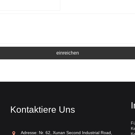
einreichen
I
Kontaktiere Uns
Fü
K
inesisches weißes Porzellan
Weißes Dingya
Adresse: Nr. 62, Xunan Second Industrial Road,
K