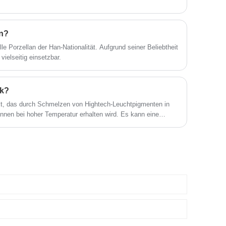
an?
lle Porzellan der Han-Nationalität. Aufgrund seiner Beliebtheit
vielseitig einsetzbar.
ik?
kt, das durch Schmelzen von Hightech-Leuchtpigmenten in
ennen bei hoher Temperatur erhalten wird. Es kann eine
nenlicht/anderes Streulicht) absorbieren, die absorbierte
tisch leuchten, wenn es in einer dunklen Umgebung platziert