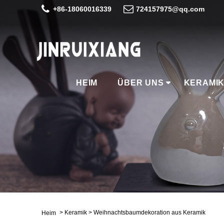
+86-18060016339
724157975@qq.com
HEIM
ÜBER UNS
KERAMI
>
Keramik
>
Weihnachtsbaumdekoration aus Keramik
Heim