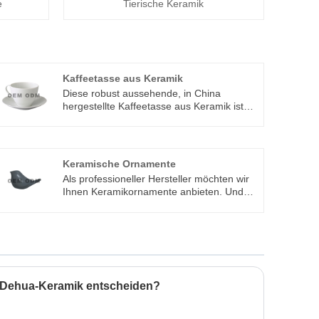
e
Tierische Keramik
Kaffeetasse aus Keramik
Diese robust aussehende, in China
hergestellte Kaffeetasse aus Keramik ist
das perfekte Stück, um Ihr
Küchengeschirr-Set sowie Ihr
professionelles Restaurant-Geschirr-Set zu
ergänzen, und ist eine fantastische Wahl,
Keramische Ornamente
um Ihr Firmenlogo zu präsentieren.
Als professioneller Hersteller möchten wir
Ihnen Keramikornamente anbieten. Und
wir bieten Ihnen den besten Kundendienst
und pünktliche Lieferung. Wir integrieren
spezielles Design, Forschung und
Herstellung, die ODM- und OEM-Service
bieten
r Dehua-Keramik entscheiden?