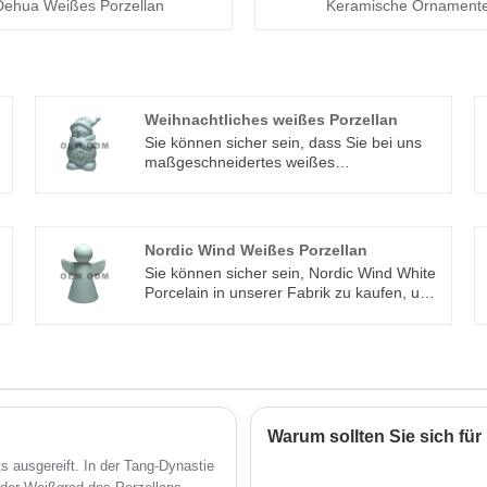
Dehua Weißes Porzellan
Keramische Ornament
Weihnachtliches weißes Porzellan
Sie können sicher sein, dass Sie bei uns
maßgeschneidertes weißes
Weihnachtsporzellan kaufen. Wir freuen
uns auf die Zusammenarbeit mit Ihnen,
wenn Sie mehr wissen möchten, können
Sie uns jetzt konsultieren, wir werden
Nordic Wind Weißes Porzellan
Ihnen rechtzeitig antworten!
Sie können sicher sein, Nordic Wind White
Porcelain in unserer Fabrik zu kaufen, und
wir bieten Ihnen den besten Kundendienst
und pünktliche Lieferung. Wir integrieren
spezielles Design, Forschung und
Herstellung, die ODM- und OEM-Service
bieten
Warum sollten Sie sich fü
s
ts ausgereift. In der Tang-Dynastie