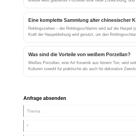
erlebte weiß glasiertes Porzellan eine neue Entwicklung, un
Abkömmling des christlichen Heiligen
Sankt Nikolaus ist, und der Ursprung des
erreichte ebenfalls über 70 %, was nahe am Standard moder
Weihnachtsmanns könnte mit einem rot-
liegt, was eine solide Grundlage für Unterglasur- und Überglas
weißen Pilz zusammenhängen, der als
Eine komplette Sammlung alter chinesischer 
Musca-Fliege bekannt ist.
Rohlingsziehen – der Rohlingsschlamm wird auf die Haspel (a
Kraft der Haspeldrehung wird genutzt, um den Rohlingsschla
gewünschte Form zu ziehen, was in China die traditionelle M
und dieser Vorgang als Knüppel bezeichnet wird. Scheiben,
werden im Rohlingsziehverfahren geformt.
Was sind die Vorteile von weißem Porzellan?
Weißes Porzellan, eine Art Keramik aus feinem Ton, wird sei
Kulturen sowohl für praktische als auch für dekorative Zweck
Vorteile von weißem Porzellan:
Anfrage absenden