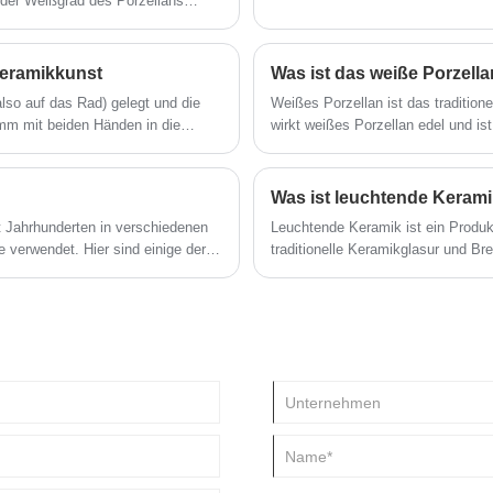
d der Weißgrad des Porzellans
nen hochwertigen Feinporzellans
urporzellan legte.
Keramikkunst
Was ist das weiße Porzell
lso auf das Rad) gelegt und die
Weißes Porzellan ist das traditione
mm mit beiden Händen in die
wirkt weißes Porzellan edel und ist 
ethode der Keramikproduktion ist
 Schalen und andere Rundwaren
Was ist leuchtende Keram
t Jahrhunderten in verschiedenen
Leuchtende Keramik ist ein Produ
e verwendet. Hier sind einige der
traditionelle Keramikglasur und Br
Vielzahl von natürlichem Licht (Son
Lichtenergie aktivieren und automa
wird.