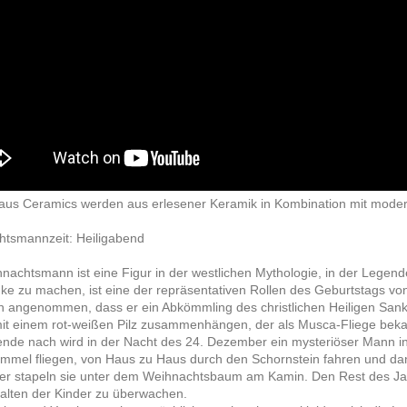
aus Ceramics werden aus erlesener Keramik in Kombination mit moder
tsmannzeit: Heiligabend
nachtsmann ist eine Figur in der westlichen Mythologie, in der Legen
e zu machen, ist eine der repräsentativen Rollen des Geburtstags vo
n angenommen, dass er ein Abkömmling des christlichen Heiligen Sank
it einem rot-weißen Pilz zusammenhängen, der als Musca-Fliege bekan
nde nach wird in der Nacht des 24. Dezember ein mysteriöser Mann in
immel fliegen, von Haus zu Haus durch den Schornstein fahren und da
er stapeln sie unter dem Weihnachtsbaum am Kamin. Den Rest des Jah
alten der Kinder zu überwachen.