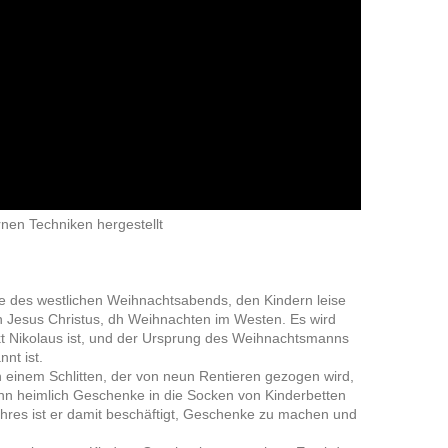
nen Techniken hergestellt
de des westlichen Weihnachtsabends, den Kindern leise
n Jesus Christus, dh Weihnachten im Westen. Es wird
t Nikolaus ist, und der Ursprung des Weihnachtsmanns
nt ist.
 einem Schlitten, der von neun Rentieren gezogen wird,
nn heimlich Geschenke in die Socken von Kinderbetten
res ist er damit beschäftigt, Geschenke zu machen und