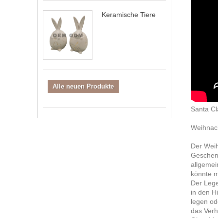
Keramische Tiere
Alle neuen Produkte
Santa Cl
Weihnach
Der Weih
Geschenk
allgemei
könnte m
Der Lege
in den H
legen od
das Verh