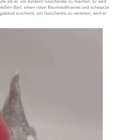
ute als er, um Kindern Geschenke zu machen. Er wird
 weißen Bart, einen roten Baumwollmantel und schwarze
ligabend erscheint, um Geschenke zu verteilen, wird er