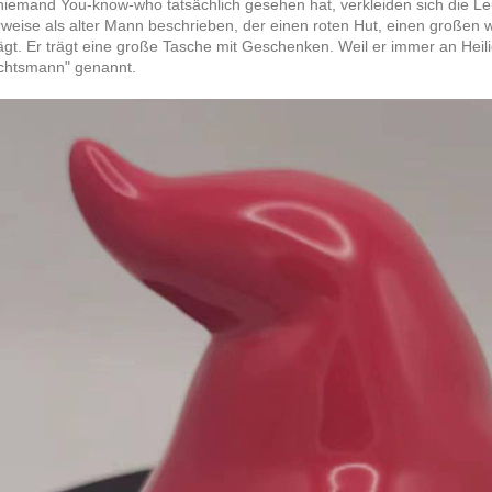
iemand You-know-who tatsächlich gesehen hat, verkleiden sich die Le
weise als alter Mann beschrieben, der einen roten Hut, einen großen
trägt. Er trägt eine große Tasche mit Geschenken. Weil er immer an Hei
chtsmann" genannt.