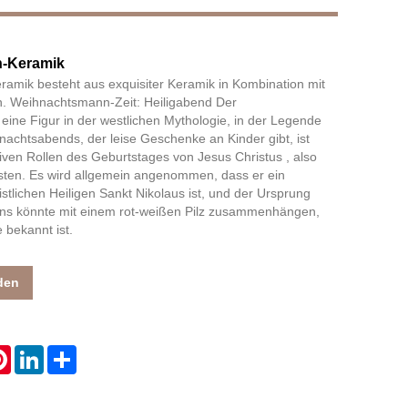
-Keramik
Live
mik besteht aus exquisiter Keramik in Kombination mit
. Weihnachtsmann-Zeit: Heiligabend Der
eine Figur in der westlichen Mythologie, in der Legende
nachtsabends, der leise Geschenke an Kinder gibt, ist
iven Rollen des Geburtstages von Jesus Christus , also
ten. Es wird allgemein angenommen, dass er ein
tlichen Heiligen Sankt Nikolaus ist, und der Ursprung
s könnte mit einem rot-weißen Pilz zusammenhängen,
 bekannt ist.
den
atsApp
Pinterest
LinkedIn
Share