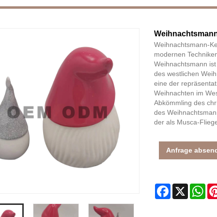
Weihnachtsmann
Weihnachtsmann-Kera
modernen Techniken
Weihnachtsmann ist 
des westlichen Weih
eine der repräsentat
Weihnachten im Wes
Abkömmling des chris
des Weihnachtsmann
der als Musca-Fliege
Anfrage absen
Facebook
X
Wh