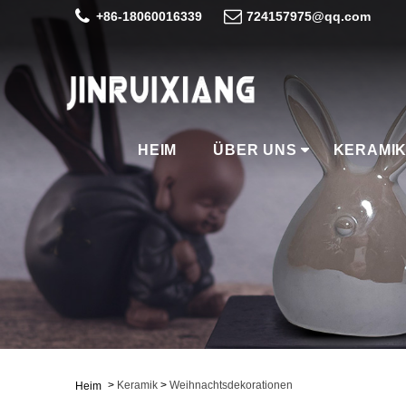
+86-18060016339
724157975@qq.com
HEIM
ÜBER UNS
KERAMI
>
Keramik
>
Weihnachtsdekorationen
Heim