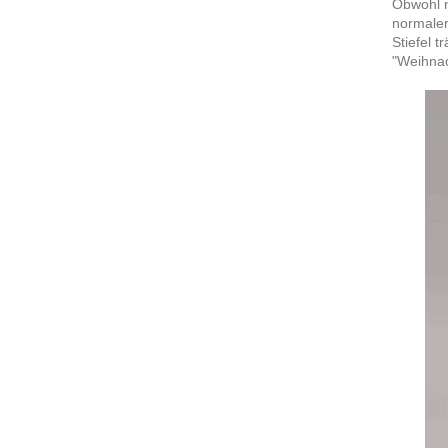
Obwohl n
normaler
Stiefel 
"Weihna