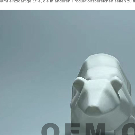
samt einzigartige Stile, die in anderen Produktionsbereichen selten zu f