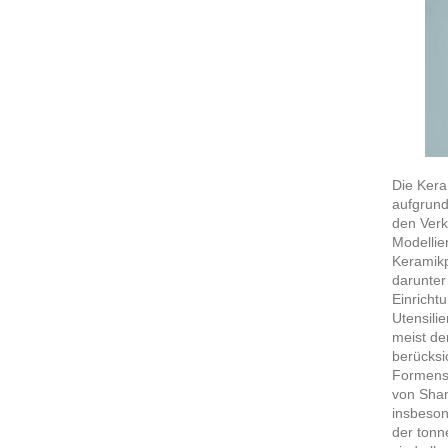
Die Kera
aufgrund
den Verk
Modellie
Keramikp
darunter
Einricht
Utensili
meist de
berücksi
Formensp
von Shan
insbeson
der tonn