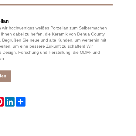
llan
Live
n wir hochwertiges weißes Porzellan zum Selbermachen
g, Ihnen dabei zu helfen, die Keramik von Dehua County
. Begrüßen Sie neue und alte Kunden, um weiterhin mit
ten, um eine bessere Zukunft zu schaffen! Wir
les Design, Forschung und Herstellung, die ODM- und
en
den
atsApp
Pinterest
LinkedIn
Share