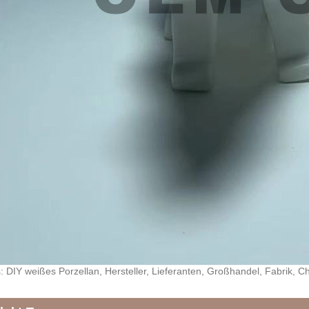
: DIY weißes Porzellan, Hersteller, Lieferanten, Großhandel, Fabrik, Chi