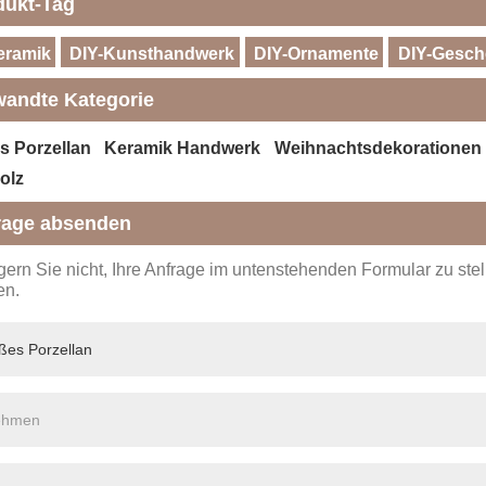
dukt-Tag
eramik
DIY-Kunsthandwerk
DIY-Ornamente
DIY-Gesc
wandte Kategorie
s Porzellan
Keramik Handwerk
Weihnachtsdekorationen
olz
rage absenden
ögern Sie nicht, Ihre Anfrage im untenstehenden Formular zu st
en.