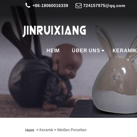
+86-18060016339
724157975@qq.com
HEIM
ÜBER UNS
KERAMI
>
Keramik
>
Weißes Porzellan
Heim