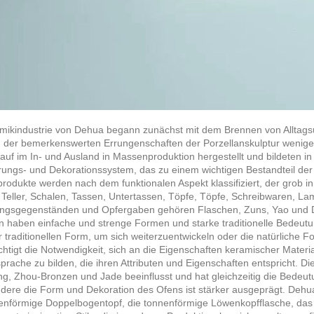
mikindustrie von Dehua begann zunächst mit dem Brennen von Alltagsut
 der bemerkenswerten Errungenschaften der Porzellanskulptur wenige
auf im In- und Ausland in Massenproduktion hergestellt und bildeten i
rungs- und Dekorationssystem, das zu einem wichtigen Bestandteil der
rodukte werden nach dem funktionalen Aspekt klassifiziert, der grob in
 Teller, Schalen, Tassen, Untertassen, Töpfe, Töpfe, Schreibwaren, L
ungsgegenständen und Opfergaben gehören Flaschen, Zuns, Yao und D
en haben einfache und strenge Formen und starke traditionelle Bedeutu
r traditionellen Form, um sich weiterzuentwickeln oder die natürliche F
chtigt die Notwendigkeit, sich an die Eigenschaften keramischer Mater
rache zu bilden, die ihren Attributen und Eigenschaften entspricht. D
g, Zhou-Bronzen und Jade beeinflusst und hat gleichzeitig die Bedeu
dere die Form und Dekoration des Ofens ist stärker ausgeprägt. Dehua 
enförmige Doppelbogentopf, die tonnenförmige Löwenkopfflasche, das