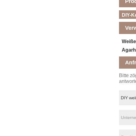
Pro
DIY-K
Ver
Weiße
Agarh
Anf
Bitte z
antwort