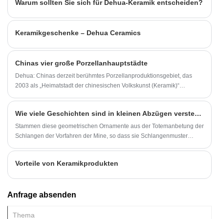
Warum sollten Sie sich für Dehua-Keramik entscheiden?
transparenter Glasur gebrannt.
Keramikgeschenke – Dehua Ceramics
Chinas vier große Porzellanhauptstädte
Dehua: Chinas derzeit berühmtes Porzellanproduktionsgebiet, das
2003 als „Heimatstadt der chinesischen Volkskunst (Keramik)“
bezeichnet wurde, gewann den Titel „Chinesische
Porzellanhauptstadt“.
Wie viele Geschichten sind in kleinen Abzügen versteckt？
Stammen diese geometrischen Ornamente aus der Totemanbetung der
Schlangen der Vorfahren der Mine, so dass sie Schlangenmuster
imitieren? Oder ist es die Beschreibung der Wasserwellen, die von den
Fujianern von Tag für Tag gesehen werden können? Es gibt heute
Vorteile von Keramikprodukten
keine Möglichkeit zu wissen.
Anfrage absenden