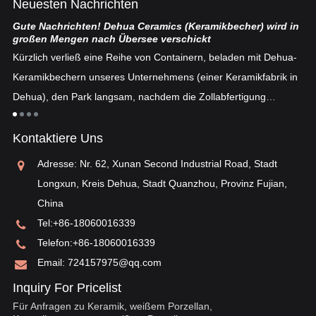
Neuesten Nachrichten
Gute Nachrichten! Dehua Ceramics (Keramikbecher) wird in
Ch
großen Mengen nach Übersee verschickt
ten
De
Kürzlich verließ eine Reihe von Containern, beladen mit Dehua-
se
Keramikbechern unseres Unternehmens (einer Keramikfabrik in
fe
Dehua), den Park langsam, nachdem die Zollabfertigung
n
„E
abgeschlossen war ...
an
Kontaktiere Uns
ei
ei
Adresse: Nr. 62, Xunan Second Industrial Road, Stadt
„o
Longxun, Kreis Dehua, Stadt Quanzhou, Provinz Fujian,
China
Tel:
+86-18060016339
Telefon:
+86-18060016339
Email:
724157975@qq.com
Inquiry For Pricelist
Für Anfragen zu Keramik, weißem Porzellan,