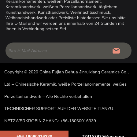
Keramikornamenten, weißem Porzellanornament,
Keramikhandwerk, weißem Porzellanhandwerk, täglichem
Kunsthandwerk, Kunsthandwerk, Weihnachtsschmuck,
Weihnachtshandwerk oder Preisliste hinterlassen Sie uns bitte
Ihre E-Mail und wir werden uns innerhalb von 24 Stunden mit
Ihnen in Verbindung setzen Std.
Copyright © 2020 China Fujian Dehua Jinruixiang Ceramics Co.,
Ltd – Chinesische Keramik, weiße Porzellanornamente, weißes
Porzellanhandwerk – Alle Rechte vorbehalten
TECHNISCHER SUPPORT AUF DER WEBSITE:
TIANYU-
NETZWERK
ROBIN ZHANG: +86-18060016339
|
Verknüpfungen
|
Sitemap
|
RSS
|
XML
|
Privacy Policy
+86-18060016339
724157975@qq.com