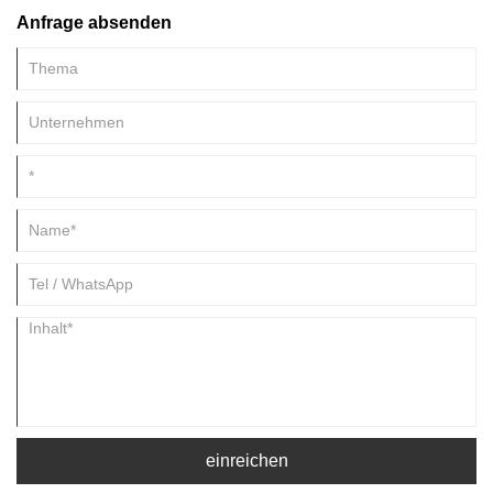
immergrüne Pflanze wie eine Kiefer ins Haus oder ins Freie und
Anfrage absenden
schmücken sie mit Weihnachtslichtern und farbenfrohen Dekorationen.
Und setze einen Engel oder Stern auf die Spitze des Baumes.
einreichen