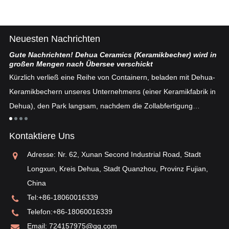
Neuesten Nachrichten
Gute Nachrichten! Dehua Ceramics (Keramikbecher) wird in
Ch
großen Mengen nach Übersee verschickt
ten
De
Kürzlich verließ eine Reihe von Containern, beladen mit Dehua-
se
Keramikbechern unseres Unternehmens (einer Keramikfabrik in
fe
Dehua), den Park langsam, nachdem die Zollabfertigung
n
„E
abgeschlossen war ...
an
Kontaktiere Uns
ei
ei
Adresse: Nr. 62, Xunan Second Industrial Road, Stadt
„o
Longxun, Kreis Dehua, Stadt Quanzhou, Provinz Fujian,
China
Tel:
+86-18060016339
Telefon:
+86-18060016339
Email:
724157975@qq.com