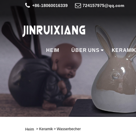
+86-18060016339
724157975@qq.com
HEIM
ÜBER UNS
KERAMI
>
Keramik
>
Wasserbecher
Heim