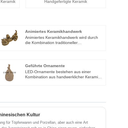
s Keramik
Handgefertigte Keramik
Animiertes Keramikhandwerk
Animiertes Keramikhandwerk wird durch
die Kombination traditioneller
Keramikhandwerkstechniken mit moderner
Kunst hergestellt. Fiktive Schnitzereien
moderner animierter Objekte in
künstlerisches Keramikhandwerk.
Geführte Ornamente
LED-Ornamente bestehen aus einer
Kombination aus handwerklicher Keramik
und LED-Leuchten. Mit moderner
Töpfertechnologie kann eine Vielzahl
exquisiter Keramikprodukte geschnitzt
werden, die dekorativer, dekorierter und
entspannter sind.
hinesischen Kultur
g für Töpferwaren und Porzellan, aber auch eine Art