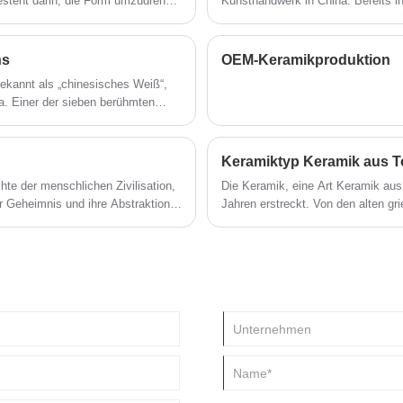
esteht darin, die Form umzudrehen
Kunsthandwerk in China. Bereits in
u
malerweise glasiert oder nicht,
Stil bemalter und schwarzer Keram
ben, um das fertige Produkt bei
und Eigenschaften.
ustellen.
ns
OEM-Keramikproduktion
ekannt als „chinesisches Weiß“,
na. Einer der sieben berühmten
chinesischen weißen Porzellans.
m
 und gebrannt.
Keramiktyp Keramik aus To
hte der menschlichen Zivilisation,
Die Keramik, eine Art Keramik aus
hr Geheimnis und ihre Abstraktion
Jahren erstreckt. Von den alten g
 Keramikkunst können wir die
Porzellankunstwerken hat Keramik 
ines Landes verstehen!
hinterlassen.