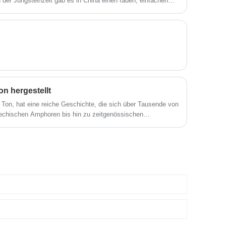
 der Jungsteinzeit gab es in China einen rauen, einfachen
ik. Keramik und Porzellan haben unterschiedliche Texturen
n hergestellt
 Ton, hat eine reiche Geschichte, die sich über Tausende von
riechischen Amphoren bis hin zu zeitgenössischen
einen bleibenden Eindruck auf Kunst und Kultur