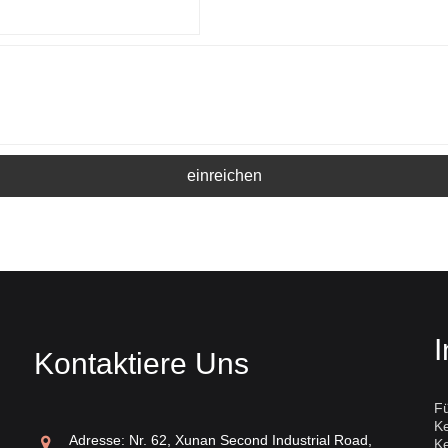
einreichen
I
Kontaktiere Uns
Fü
K
inesisches weißes Porzellan
Weißes Dingya
Adresse: Nr. 62, Xunan Second Industrial Road,
K