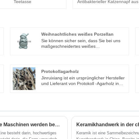
Teetasse
Antibakterieller Katzennapf au
Weihnachtliches weißes Porzellan
Sie können sicher sein, dass Sie bei uns
k
maßgeschneidertes weißes
Weihnachtsporzellan kaufen. Wir freuen
uns auf die Zusammenarbeit mit Ihnen,
wenn Sie mehr wissen möchten, können
Sie uns jetzt konsultieren, wir werden
Protokollagarholz
Ihnen rechtzeitig antworten!
Jinruixiang ist ein ursprünglicher Hersteller
und Lieferant von Protokoll -Agarholz in
n
China. Mit einem Rich Experience -F & E -
Team in diesem eingereichten Team
könnten wir die beste professionelle
Lösung für Kunden mit
wettbewerbsfähigem Preis aus dem In-
und Ausland bieten.
,
Wie verarbeitet man Keramikhandwerk? Welche Maschinen werden benötigt?
Keramikhandwerk in der c
ine besteht darin, hochwertiges
Keramik ist eine Sammelbezeichnun